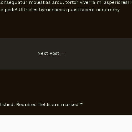
sequatur molestias arcu, tortor viverra mi asperiores! Fe
ure pede! Ultricies hymenaeos quasi facere nonummy.
Next Post
→
lished.
Required fields are marked
*