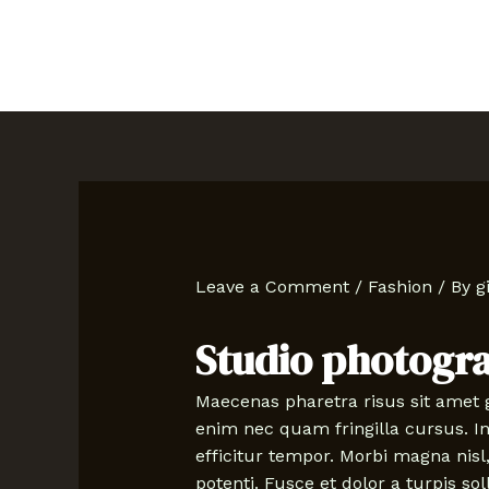
Skip
Post
to
navigation
content
Leave a Comment
/
Fashion
/ By
g
Studio photogr
Maecenas pharetra risus sit amet 
enim nec quam fringilla cursus. In 
efficitur tempor. Morbi magna nis
potenti. Fusce et dolor a turpis s