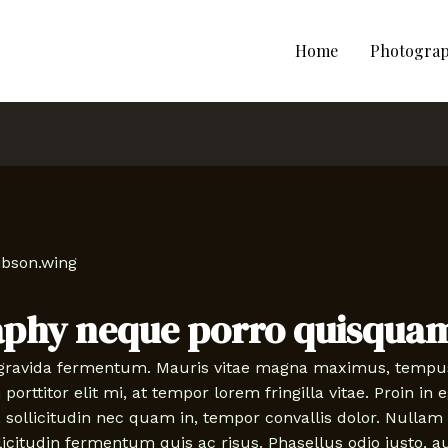
Home
Photogra
ibson.wing
aphy neque porro quisquam
gravida fermentum. Mauris vitae magna maximus, tempus n
porttitor elit mi, at tempor lorem fringilla vitae. Proin i
l, sollicitudin nec quam in, tempor convallis dolor. Null
ollicitudin fermentum quis ac risus. Phasellus odio justo,