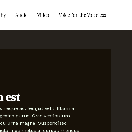
phy
Audio
Video
Voice for the Voiceless
 est
eque ac, feugiat velit. Etiam a
n egestas purus. Cras vestibulum
am eu urna magna. Suspendisse
 auctor nec metus a, cursus rhoncus