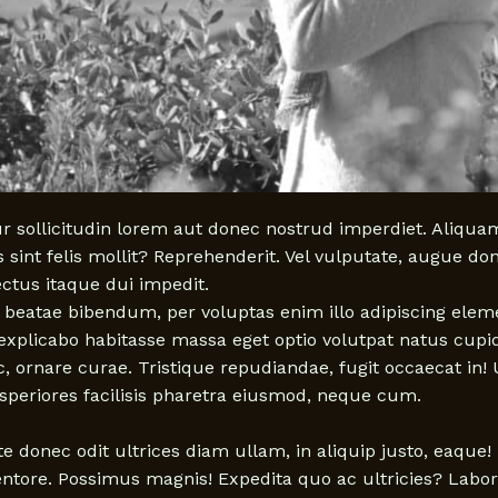
teur sollicitudin lorem aut donec nostrud imperdiet. Aliq
 sint felis mollit? Reprehenderit. Vel vulputate, augue do
ctus itaque dui impedit.
beatae bibendum, per voluptas enim illo adipiscing elem
xplicabo habitasse massa eget optio volutpat natus cupi
ec, ornare curae. Tristique repudiandae, fugit occaecat in!
asperiores facilisis pharetra eiusmod, neque cum.
e donec odit ultrices diam ullam, in aliquip justo, eaque
ntore. Possimus magnis! Expedita quo ac ultricies? Labor