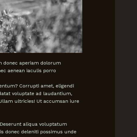
uam donec aperiam dolorum
nec aenean iaculis porro
entum? Corrupti amet, eligendi
datat voluptate ad laudantium,
 Ullam ultricies! Ut accumsan iure
! Deserunt aliqua voluptatum
is donec deleniti possimus unde