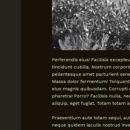
Perferendis eius! Facilisis excep
tincidunt cubilia. Nostrum corporis
pellentesque amet parturient sene
Massa dolor fermentum! Torquent 
eius magnis quibusdam. Corrupti e
pharetra! Porro? Facilisis nulla, n
aliquip, eget fugiat. Totam totam 
Praesentium aute totam sequi, aut
neque quidem iaculis nostrud inve